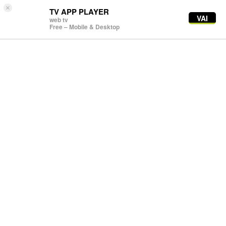
×
TV APP PLAYER
VAI
web tv
Free – Mobile & Desktop