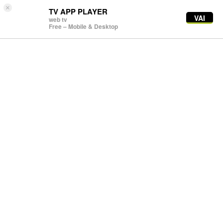
×
TV APP PLAYER
VAI
web tv
Free – Mobile & Desktop