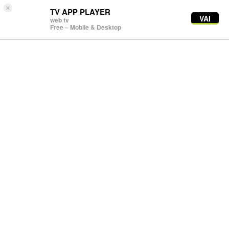
×
TV APP PLAYER
VAI
web tv
Free – Mobile & Desktop