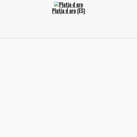
Platja d aro
(ES)