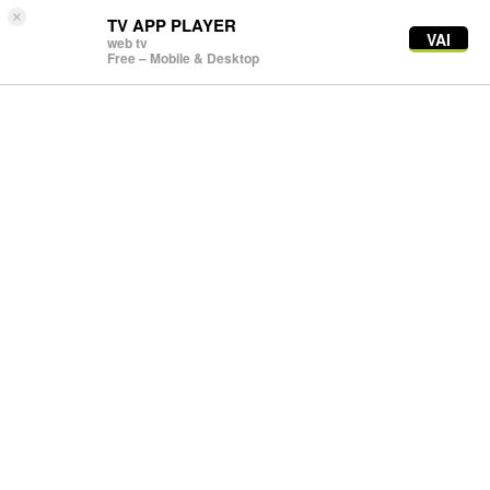
×
TV APP PLAYER
VAI
web tv
Free – Mobile & Desktop