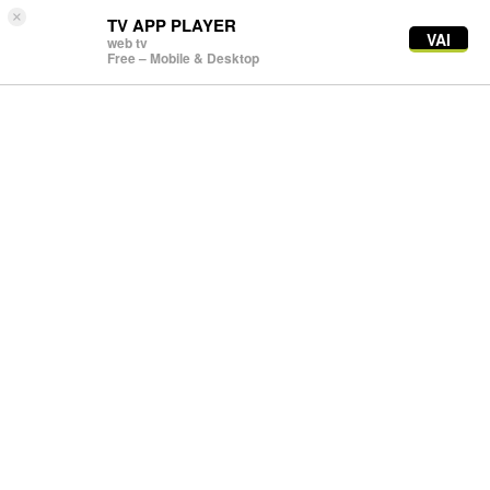
×
TV APP PLAYER
VAI
web tv
Free – Mobile & Desktop