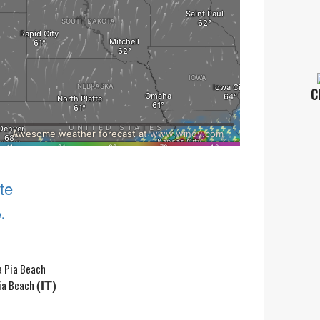
C
te
.
(IT)
ia Beach