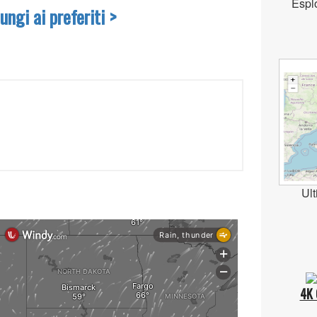
Espl
ngi ai preferiti >
Ult
4K 