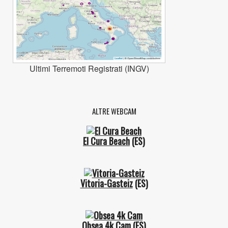
Ultimi Terremoti Registrati (INGV)
ALTRE WEBCAM
El Cura Beach
(ES)
Vitoria-Gasteiz
(ES)
Obsea 4k Cam
(ES)