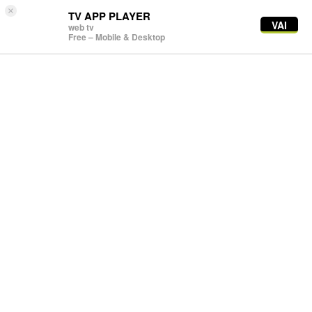
×
TV APP PLAYER
VAI
web tv
Free – Mobile & Desktop