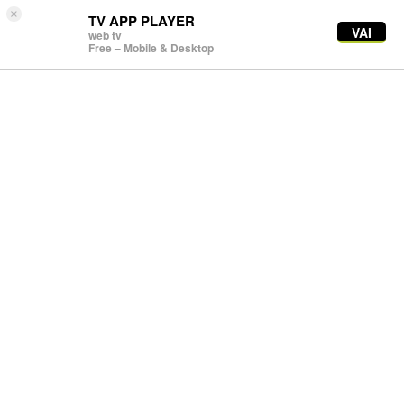
×
TV APP PLAYER
VAI
web tv
Free – Mobile & Desktop