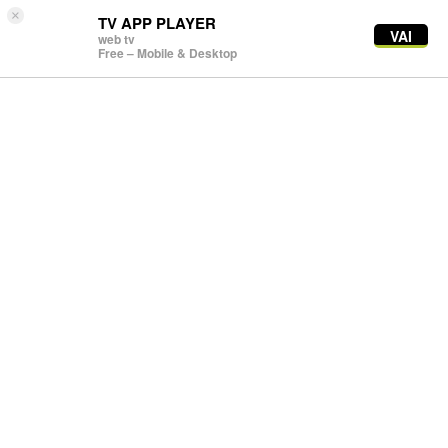
×
TV APP PLAYER
VAI
web tv
Free – Mobile & Desktop