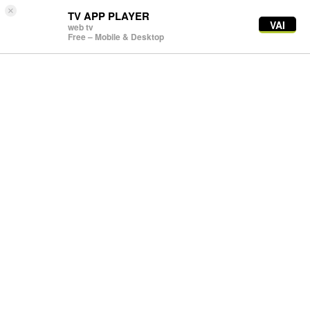
×
TV APP PLAYER
VAI
web tv
Free – Mobile & Desktop