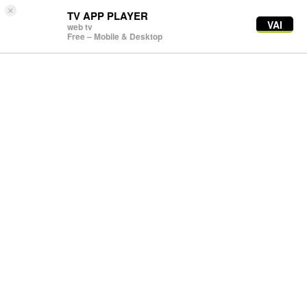
×
TV APP PLAYER
VAI
web tv
Free – Mobile & Desktop