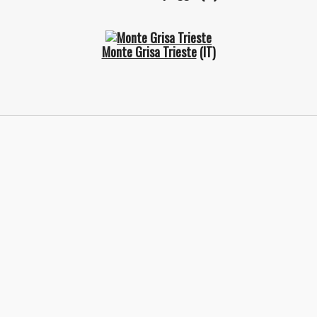
Monte Grisa Trieste
(IT)